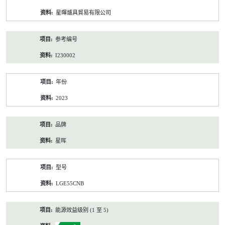
资
星暉爐具貿易有限公司
料
参考编号
I230002
年份
2023
品牌
星晖
型号
LGE55CNB
能源效益级别 (1 至 5)