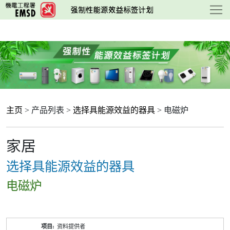
跳
至
主
要
内
容
主页
> 产品列表 >
选择具能源效益的器具
> 电磁炉
家居
选择具能源效益的器具
电磁炉
产
资料提供者
品