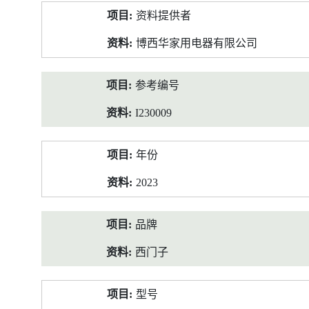
产
资料提供者
品
资
博西华家用电器有限公司
料
参考编号
I230009
年份
2023
品牌
西门子
型号