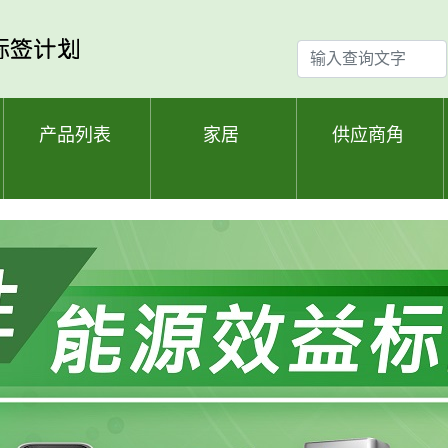
输
入
查
询
产品列表
家居
供应商角
文
字