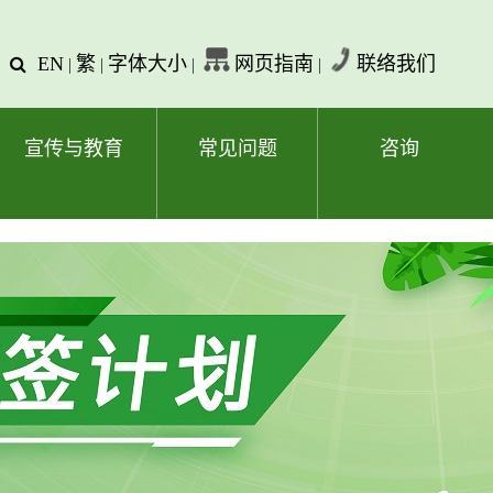
EN
繁
字体大小
网页指南
联络我们
查
|
|
|
|
询
文
字
宣传与教育
常见问题
咨询