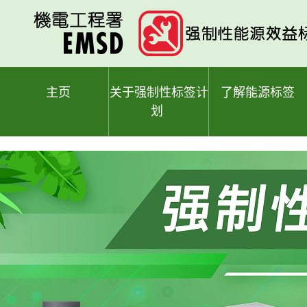
跳
至
主
要
内
容
主页
关于强制性标签计
了解能源标签
划