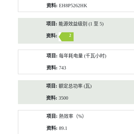
EH8P5262HK
能源效益级别 (1 至 5)
2
每年耗电量 (千瓦小时)
743
额定总功率 (瓦)
3500
熱效率（%）
89.1