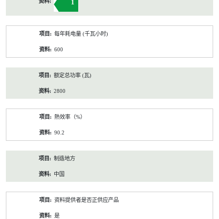
1
每年耗电量 (千瓦小时)
600
额定总功率 (瓦)
2800
熱效率（%）
90.2
制造地方
中国
资料提供者是否正供应产品
是