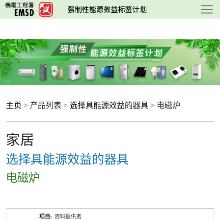
跳
至
主
要
内
容
主页
> 产品列表 >
选择具能源效益的器具
> 电磁炉
家居
选择具能源效益的器具
电磁炉
产
资料提供者
品