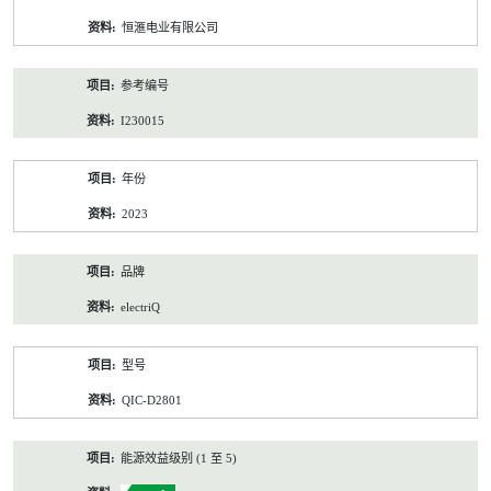
资
恒滙电业有限公司
料
参考编号
I230015
年份
2023
品牌
electriQ
型号
QIC-D2801
能源效益级别 (1 至 5)