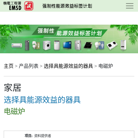
跳
至
主
要
内
容
主页
> 产品列表 >
选择具能源效益的器具
> 电磁炉
家居
选择具能源效益的器具
电磁炉
产
资料提供者
品