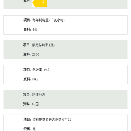
3
每年耗电量 (千瓦小时)
441
额定总功率 (瓦)
2000
熱效率（%）
86.2
制造地方
中国
资料提供者是否正供应产品
是