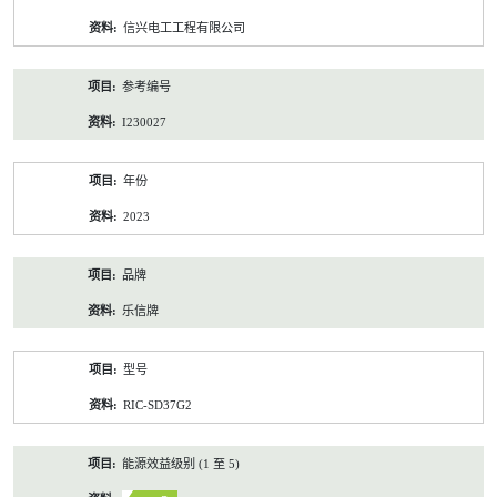
资
信兴电工工程有限公司
料
参考编号
I230027
年份
2023
品牌
乐信牌
型号
RIC-SD37G2
能源效益级别 (1 至 5)