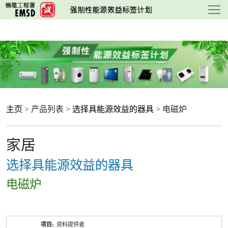
跳
至
主
要
内
容
主页
> 产品列表 >
选择具能源效益的器具
> 电磁炉
家居
选择具能源效益的器具
电磁炉
产
资料提供者
品