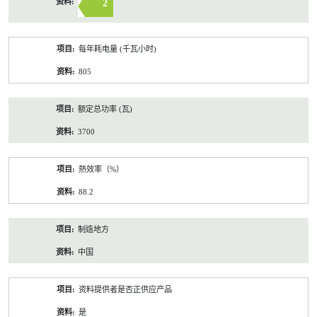
2
每年耗电量 (千瓦小时)
805
额定总功率 (瓦)
3700
熱效率（%）
88.2
制造地方
中国
资料提供者是否正供应产品
是