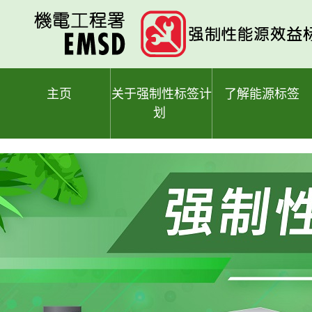
跳
至
主
要
内
容
主页
关于强制性标签计
了解能源标签
划