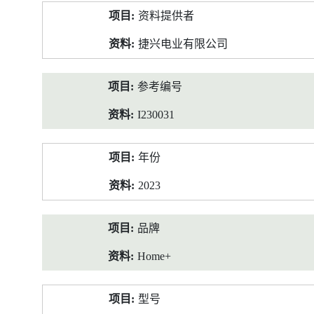
产
资料提供者
品
资
捷兴电业有限公司
料
参考编号
I230031
年份
2023
品牌
Home+
型号