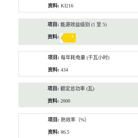
KI216
能源效益级别 (1 至 5)
3
每年耗电量 (千瓦小时)
434
额定总功率 (瓦)
2000
熱效率（%）
86.5