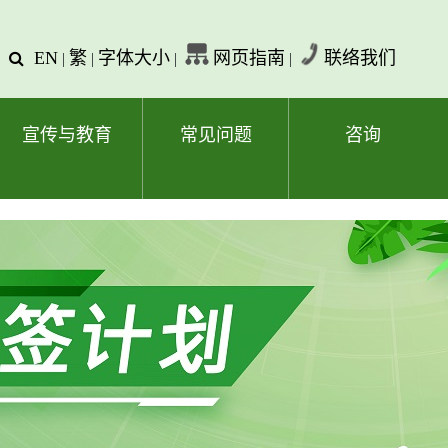
EN
繁
字体大小
网页指南
联络我们
查
|
|
|
|
询
文
字
宣传与教育
常见问题
咨询