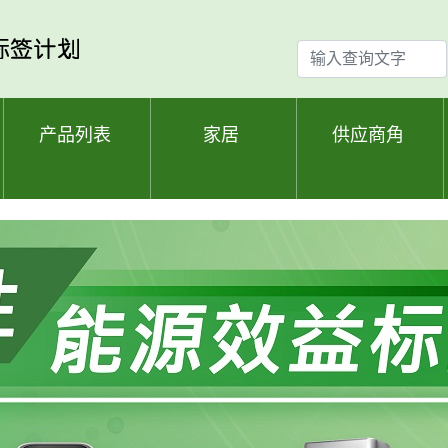
输
入
查
询
产品列表
家居
供应商角
文
字