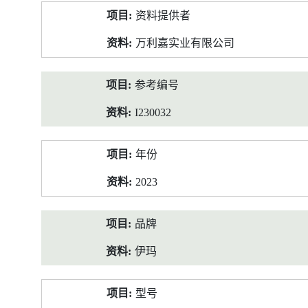
产
资料提供者
品
资
万利嘉实业有限公司
料
参考编号
I230032
年份
2023
品牌
伊玛
型号