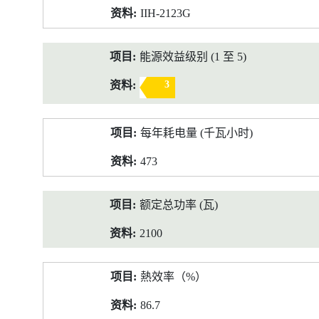
IIH-2123G
能源效益级别 (1 至 5)
3
每年耗电量 (千瓦小时)
473
额定总功率 (瓦)
2100
熱效率（%）
86.7