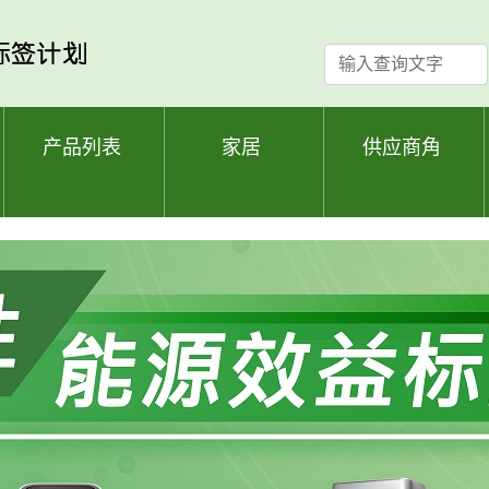
输
入
查
询
产品列表
家居
供应商角
文
字