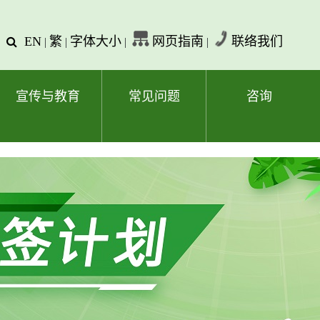
EN
繁
字体大小
网页指南
联络我们
查
|
|
|
|
询
文
字
宣传与教育
常见问题
咨询