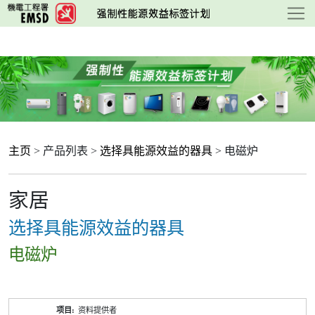
跳
至
主
要
内
容
主页
> 产品列表 >
选择具能源效益的器具
> 电磁炉
家居
选择具能源效益的器具
电磁炉
产
资料提供者
品