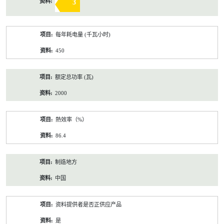
3
每年耗电量 (千瓦小时)
450
额定总功率 (瓦)
2000
熱效率（%）
86.4
制造地方
中国
资料提供者是否正供应产品
是