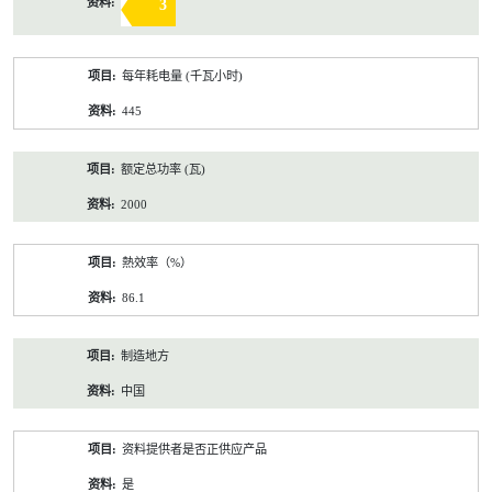
3
每年耗电量 (千瓦小时)
445
额定总功率 (瓦)
2000
熱效率（%）
86.1
制造地方
中国
资料提供者是否正供应产品
是