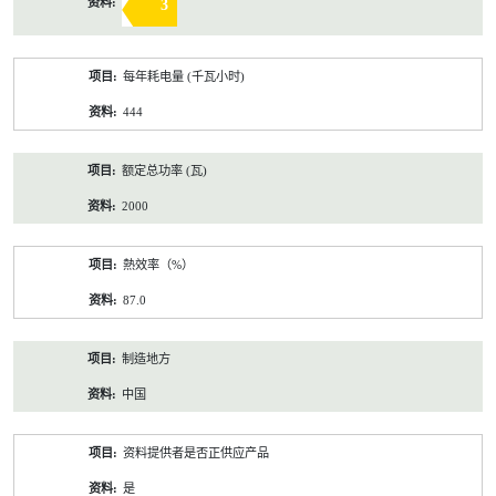
3
每年耗电量 (千瓦小时)
444
额定总功率 (瓦)
2000
熱效率（%）
87.0
制造地方
中国
资料提供者是否正供应产品
是