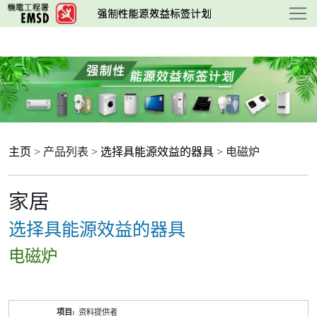
跳
至
主
要
内
容
主页
> 产品列表 >
选择具能源效益的器具
> 电磁炉
家居
选择具能源效益的器具
电磁炉
产
资料提供者
品