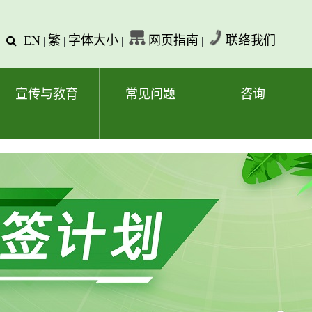
EN
繁
字体大小
网页指南
联络我们
查
|
|
|
|
询
文
字
宣传与教育
常见问题
咨询