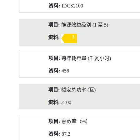
IDCS2100
能源效益级别 (1 至 5)
3
每年耗电量 (千瓦小时)
456
额定总功率 (瓦)
2100
熱效率（%）
87.2