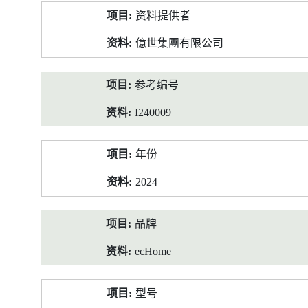
产
资料提供者
品
资
億世集團有限公司
料
参考编号
I240009
年份
2024
品牌
ecHome
型号