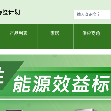
输
入
查
询
产品列表
家居
供应商角
文
字