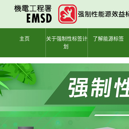
跳
至
主
要
内
容
主页
关于强制性标签计
了解能源标签
划