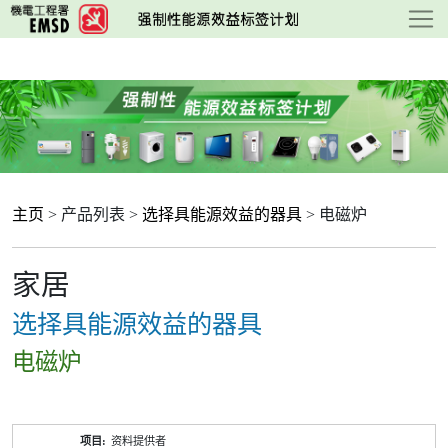
跳
至
主
要
内
容
主页
> 产品列表 >
选择具能源效益的器具
> 电磁炉
家居
选择具能源效益的器具
电磁炉
产
资料提供者
品