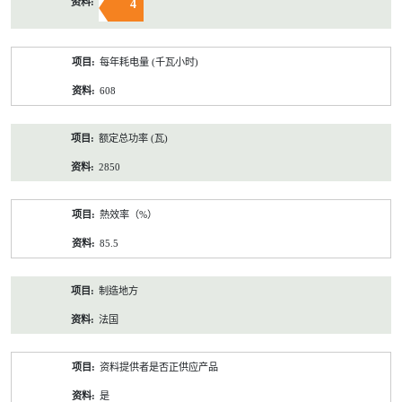
4
每年耗电量 (千瓦小时)
608
额定总功率 (瓦)
2850
熱效率（%）
85.5
制造地方
法国
资料提供者是否正供应产品
是