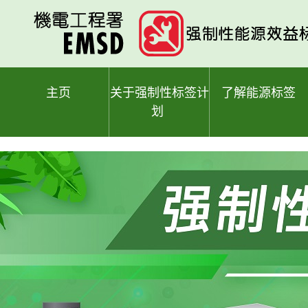
跳
至
主
要
内
容
主页
关于强制性标签计
了解能源标签
划