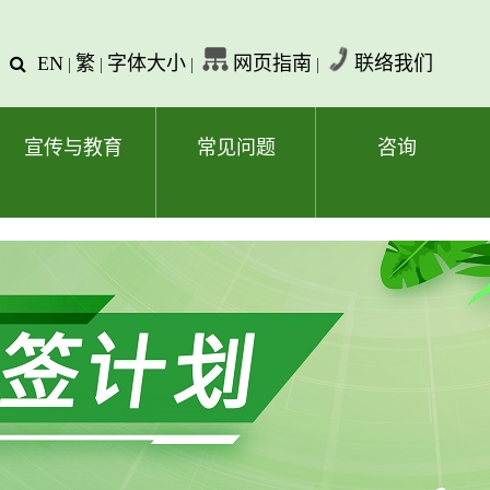
EN
繁
字体大小
网页指南
联络我们
查
|
|
|
|
询
文
字
宣传与教育
常见问题
咨询