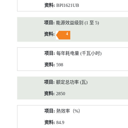
BPI1621UB
能源效益级别 (1 至 5)
4
每年耗电量 (千瓦小时)
598
额定总功率 (瓦)
2850
熱效率（%）
84.9