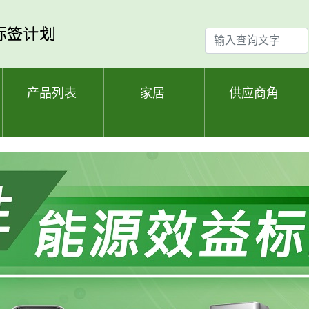
输
入
查
询
产品列表
家居
供应商角
文
字