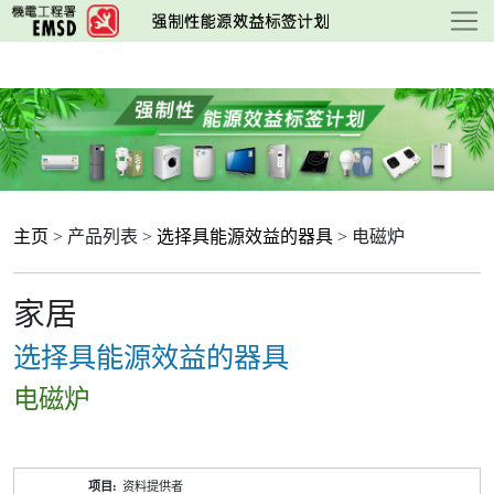
跳
至
主
要
内
容
主页
> 产品列表 >
选择具能源效益的器具
> 电磁炉
家居
选择具能源效益的器具
电磁炉
产
资料提供者
品