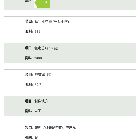
2
每年耗电量 (千瓦小时)
631
额定总功率 (瓦)
2800
熱效率（%）
89.2
制造地方
中国
资料提供者是否正供应产品
是