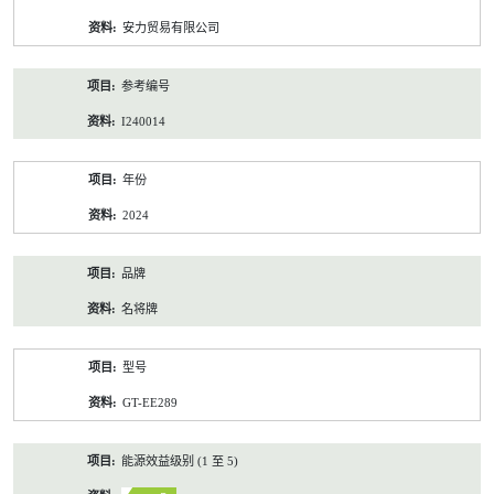
资
安力贸易有限公司
料
参考编号
I240014
年份
2024
品牌
名将牌
型号
GT-EE289
能源效益级别 (1 至 5)