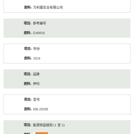
资
万利嘉实业有限公司
料
参考编号
I240016
年份
2024
品牌
伊玛
型号
IIH-2830E
能源效益级别 (1 至 5)