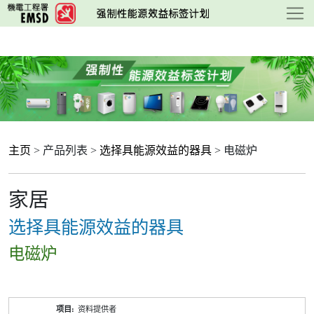
跳
至
主
要
内
容
主页
> 产品列表 >
选择具能源效益的器具
> 电磁炉
家居
选择具能源效益的器具
电磁炉
产
资料提供者
品