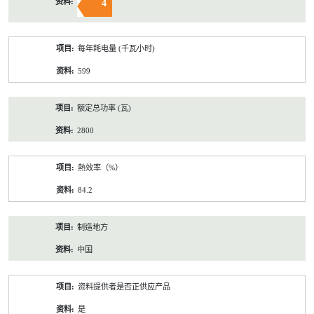
4
每年耗电量 (千瓦小时)
599
额定总功率 (瓦)
2800
熱效率（%）
84.2
制造地方
中国
资料提供者是否正供应产品
是