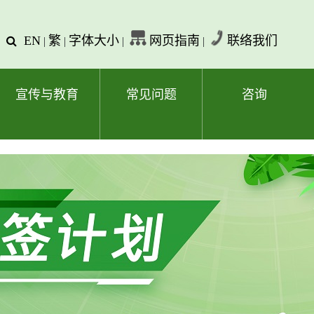
EN
繁
字体大小
网页指南
联络我们
查
|
|
|
|
询
文
字
宣传与教育
常见问题
咨询