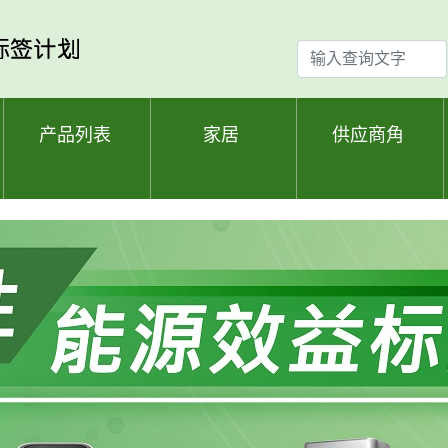
输
入
查
询
产品列表
家居
供应商角
文
字