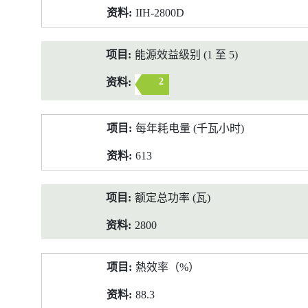
IIH-2800D
能源效益级别 (1 至 5)
2
每年耗电量 (千瓦小时)
613
额定总功率 (瓦)
2800
熱效率（%）
88.3