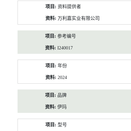
产
资料提供者
品
资
万利嘉实业有限公司
料
参考编号
I240017
年份
2024
品牌
伊玛
型号