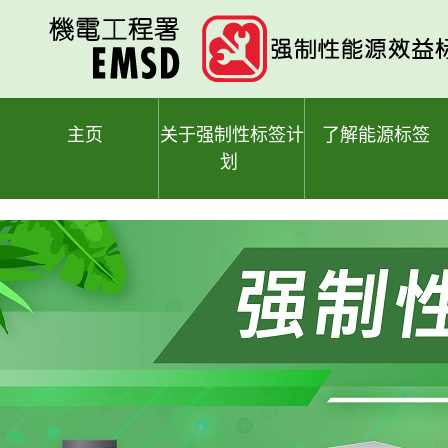
跳
至
主
要
内
容
主页
关于强制性标签计
了解能源标签
划