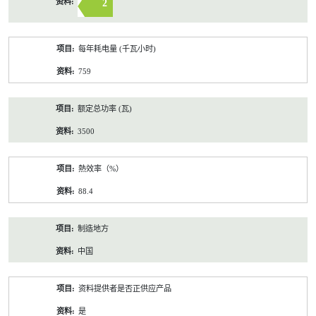
2
每年耗电量 (千瓦小时)
759
额定总功率 (瓦)
3500
熱效率（%）
88.4
制造地方
中国
资料提供者是否正供应产品
是