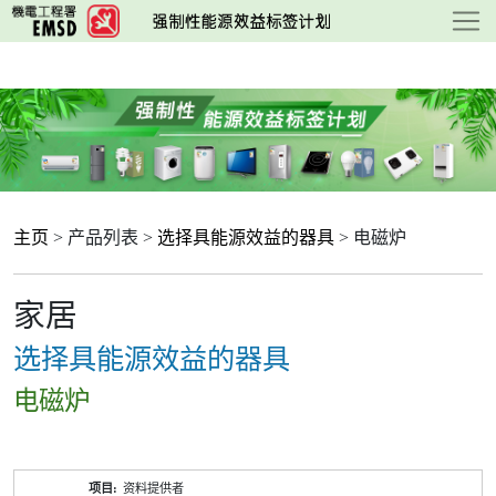
跳
至
主
要
内
容
主页
> 产品列表 >
选择具能源效益的器具
> 电磁炉
家居
选择具能源效益的器具
电磁炉
产
资料提供者
品