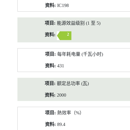
IC198
能源效益级别 (1 至 5)
2
每年耗电量 (千瓦小时)
431
额定总功率 (瓦)
2000
熱效率（%）
89.4