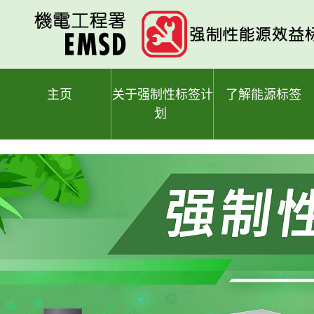
跳
至
主
要
内
容
主页
关于强制性标签计
了解能源标签
划