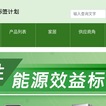
输
入
查
询
产品列表
家居
供应商角
文
字