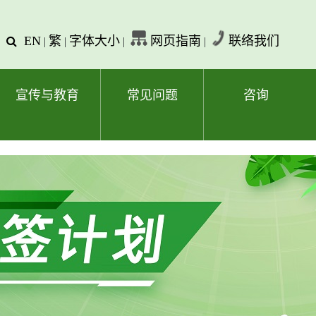
EN
繁
字体大小
网页指南
联络我们
查
|
|
|
|
询
文
字
宣传与教育
常见问题
咨询