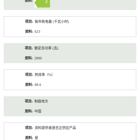
2
每年耗电量 (千瓦小时)
623
额定总功率 (瓦)
2800
熱效率（%）
88.6
制造地方
中国
资料提供者是否正供应产品
是