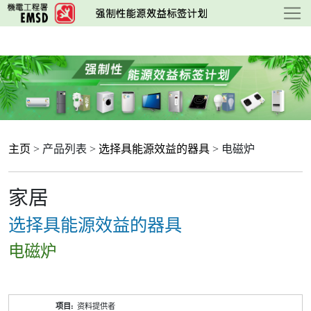
跳
至
主
要
内
容
主页
> 产品列表 >
选择具能源效益的器具
> 电磁炉
家居
选择具能源效益的器具
电磁炉
产
资料提供者
品