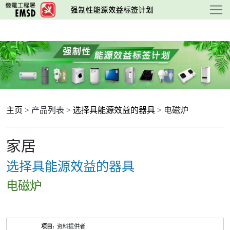
跳
至
主
要
内
容
主页
> 产品列表 >
选择具能源效益的器具
> 电磁炉
家居
选择具能源效益的器具
电磁炉
产
资料提供者
品