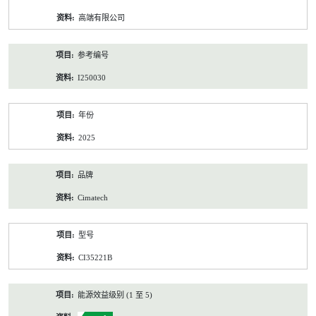
资
高端有限公司
料
参考编号
I250030
年份
2025
品牌
Cimatech
型号
CI35221B
能源效益级别 (1 至 5)