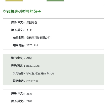
空调机表列型号的牌子
空
美國電器
调
机
AEC
表
列
数码港科技有限公司
型
号
27751414
的
牌
子
冰點
/
公
BING DIAN
司
名
冰点空调(香港)有限公司
称/
联
28905788
络
电
话
BNO
BNO