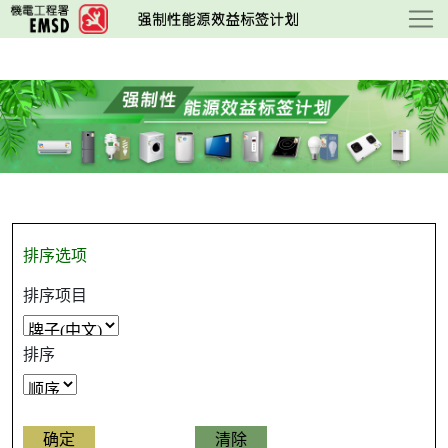
跳
至
主
要
内
容
排序选项
排序项目
排序