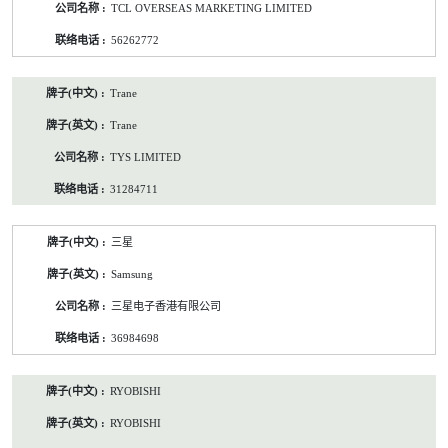
TCL OVERSEAS MARKETING LIMITED
56262772
Trane
Trane
TYS LIMITED
31284711
三星
Samsung
三星电子香港有限公司
36984698
RYOBISHI
RYOBISHI