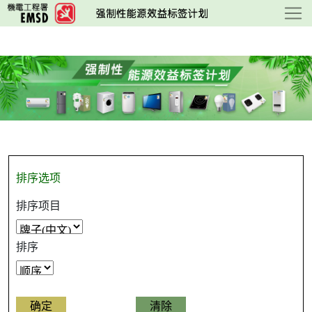
跳
至
主
要
内
容
排序选项
排序项目
排序