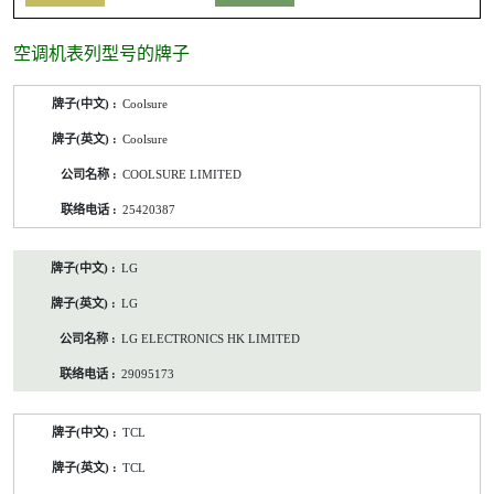
空调机表列型号的牌子
空
Coolsure
调
机
Coolsure
表
列
COOLSURE LIMITED
型
号
25420387
的
牌
子
LG
/
公
LG
司
名
LG ELECTRONICS HK LIMITED
称/
联
29095173
络
电
话
TCL
TCL