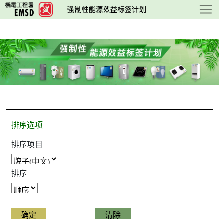
跳
至
主
要
内
容
排序选项
排序项目
排序