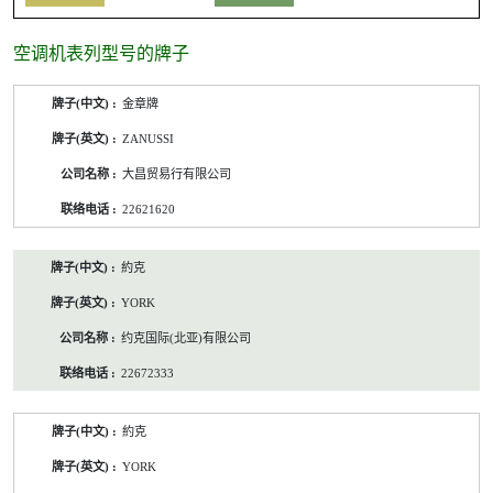
空调机表列型号的牌子
空
金章牌
调
机
ZANUSSI
表
列
大昌贸易行有限公司
型
号
22621620
的
牌
子
約克
/
公
YORK
司
名
约克国际(北亚)有限公司
称/
联
22672333
络
电
话
約克
YORK