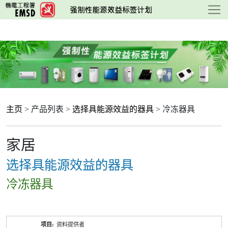
跳
至
主
要
内
容
主页
> 产品列表 >
选择具能源效益的器具
> 冷冻器具
家居
选择具能源效益的器具
冷冻器具
产
资料提供者
品