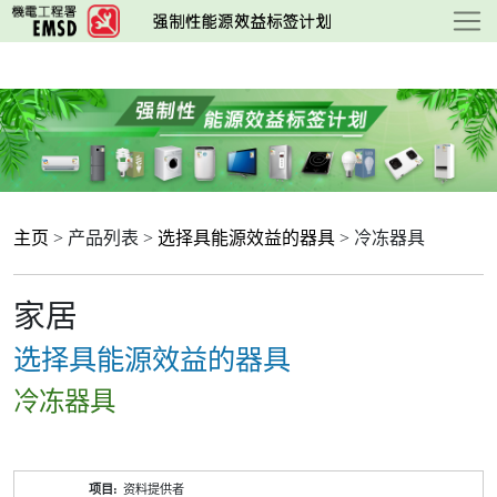
跳
至
主
要
内
容
主页
> 产品列表 >
选择具能源效益的器具
> 冷冻器具
家居
选择具能源效益的器具
冷冻器具
产
资料提供者
品