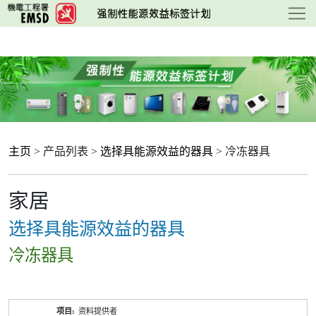
跳
至
主
要
内
容
主页
> 产品列表 >
选择具能源效益的器具
> 冷冻器具
家居
选择具能源效益的器具
冷冻器具
产
资料提供者
品