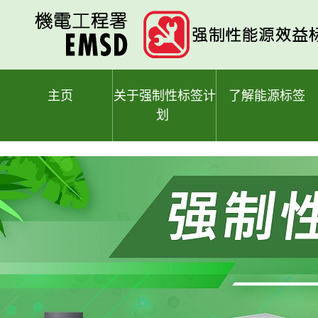
跳
至
主
要
内
容
主页
关于强制性标签计
了解能源标签
划