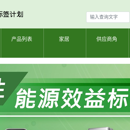
输
入
查
询
产品列表
家居
供应商角
文
字