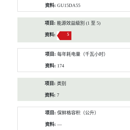
GU15DA55
能源效益級別 (1 至 5)
5
每年耗电量（千瓦小时）
174
类别
7
保鲜格容积（公升）
—