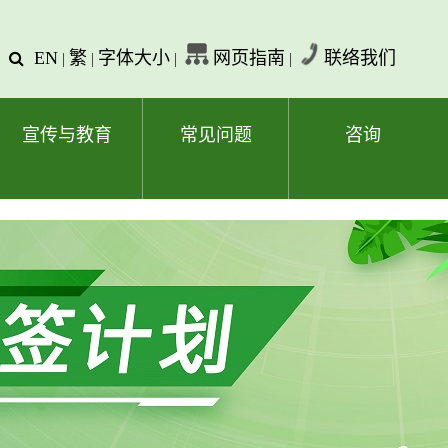
EN
繁
字体大小
网页指南
联络我们
查
|
|
|
|
询
文
字
宣传与教育
常见问题
咨询