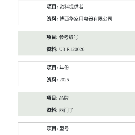
产
资料提供者
品
资
博西华家用电器有限公司
料
参考编号
U3-R120026
年份
2025
品牌
西门子
型号