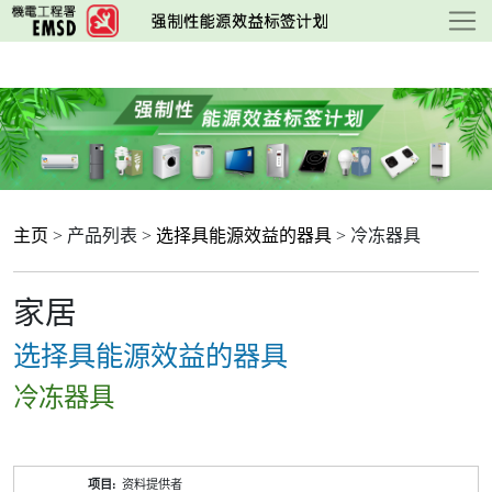
跳
至
主
要
内
容
主页
> 产品列表 >
选择具能源效益的器具
> 冷冻器具
家居
选择具能源效益的器具
冷冻器具
产
资料提供者
品