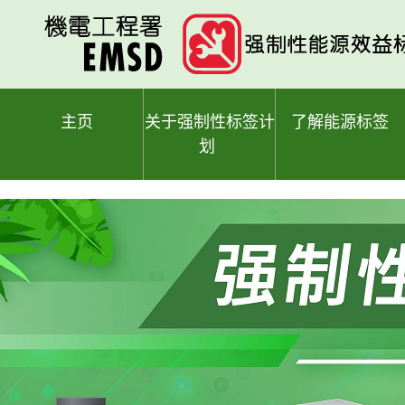
跳
至
主
要
内
容
主页
关于强制性标签计
了解能源标签
划