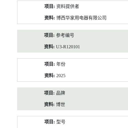
产
资料提供者
品
资
博西华家用电器有限公司
料
参考编号
U3-R120101
年份
2025
品牌
博世
型号