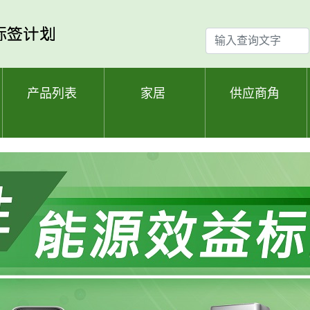
输
入
查
询
产品列表
家居
供应商角
文
字