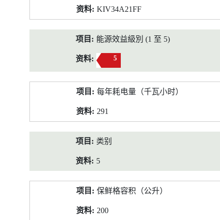
KIV34A21FF
能源效益級別 (1 至 5)
5
每年耗电量（千瓦小时）
291
类别
5
保鲜格容积（公升）
200