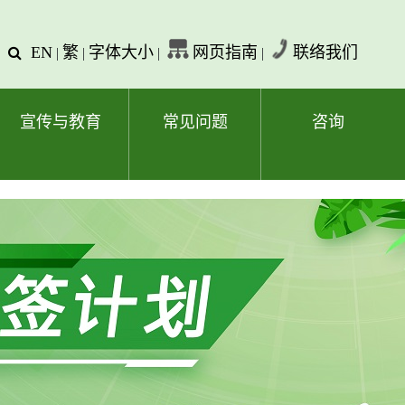
EN
繁
字体大小
网页指南
联络我们
查
|
|
|
|
询
文
字
宣传与教育
常见问题
咨询