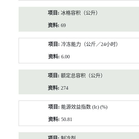
冰格容积（公升）
69
冷冻能力（公斤／24小时）
6.00
额定总容积（公升）
274
能源效益指数 (Iε) (%)
50.81
制冷剂