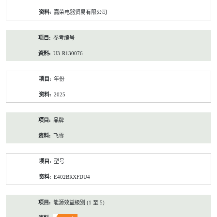
资
嘉荣电器贸易有限公司
料
参考编号
U3-R130076
年份
2025
品牌
飞雪
型号
E402BRXFDU4
能源效益級別 (1 至 5)