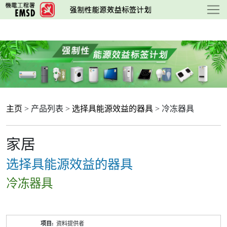
跳
至
主
要
内
容
主页
> 产品列表 >
选择具能源效益的器具
> 冷冻器具
家居
选择具能源效益的器具
冷冻器具
产
资料提供者
品