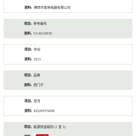
资
博西华家用电器有限公司
料
参考编号
U3-R150030
年份
2025
品牌
西门子
型号
KD28NVS00K
能源效益級別 (1 至 5)