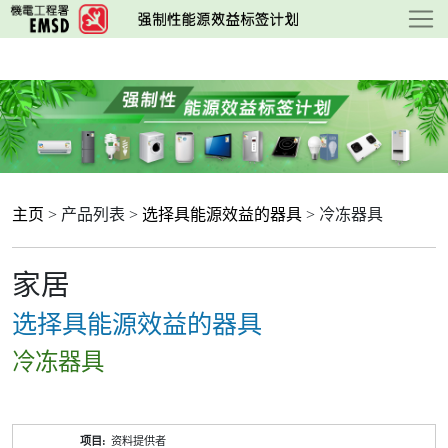
跳
至
主
要
内
容
主页
> 产品列表 >
选择具能源效益的器具
> 冷冻器具
家居
选择具能源效益的器具
冷冻器具
产
资料提供者
品