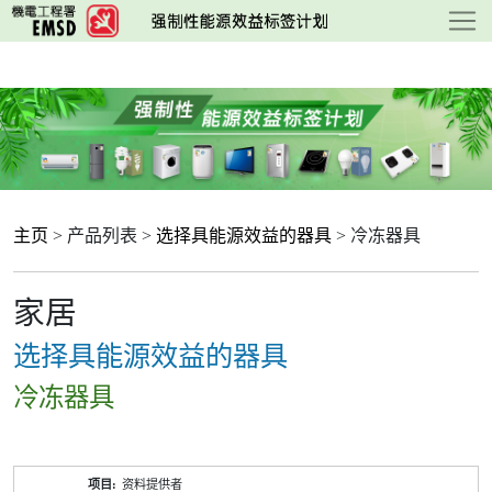
跳
至
主
要
内
容
主页
> 产品列表 >
选择具能源效益的器具
> 冷冻器具
家居
选择具能源效益的器具
冷冻器具
产
资料提供者
品