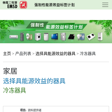
跳
至
主
要
内
容
主页
> 产品列表 >
选择具能源效益的器具
> 冷冻器具
家居
选择具能源效益的器具
冷冻器具
产
资料提供者
品