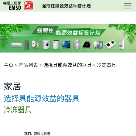
跳
至
主
要
内
容
主页
> 产品列表 >
选择具能源效益的器具
> 冷冻器具
家居
选择具能源效益的器具
冷冻器具
产
资料提供者
品