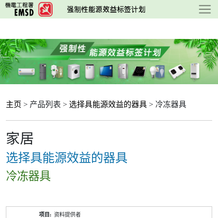
跳
至
主
要
内
容
主页
> 产品列表 >
选择具能源效益的器具
> 冷冻器具
家居
选择具能源效益的器具
冷冻器具
产
资料提供者
品