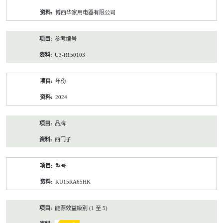
资
博西华家用电器有限公司
料
参考编号
U3-R150103
年份
2024
品牌
西门子
型号
KU15RA65HK
能源效益級別 (1 至 5)