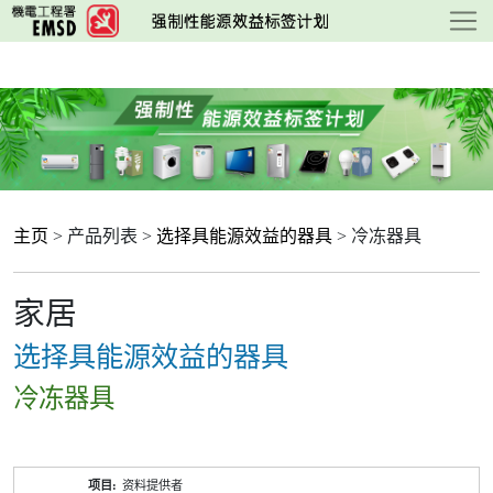
跳
至
主
要
内
容
主页
> 产品列表 >
选择具能源效益的器具
> 冷冻器具
家居
选择具能源效益的器具
冷冻器具
产
资料提供者
品