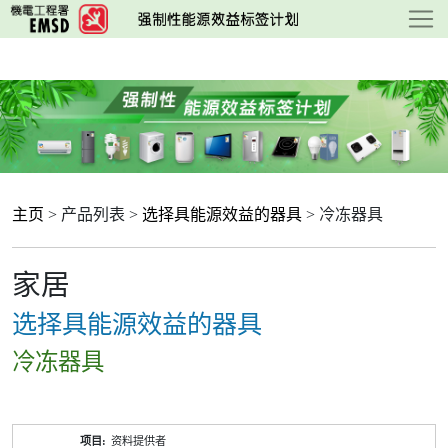
跳
至
主
要
内
容
主页
> 产品列表 >
选择具能源效益的器具
> 冷冻器具
家居
选择具能源效益的器具
冷冻器具
产
资料提供者
品