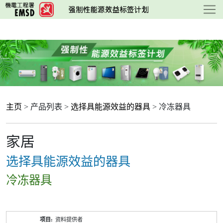
跳
至
主
要
内
容
主页
> 产品列表 >
选择具能源效益的器具
> 冷冻器具
家居
选择具能源效益的器具
冷冻器具
产
资料提供者
品