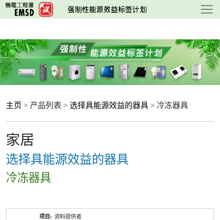
跳
至
主
要
内
容
主页
> 产品列表 >
选择具能源效益的器具
> 冷冻器具
家居
选择具能源效益的器具
冷冻器具
产
资料提供者
品