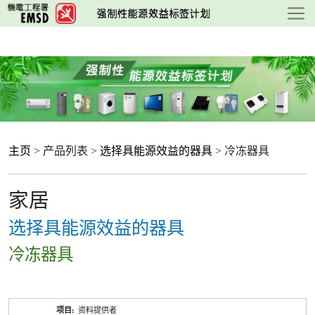
跳
至
主
要
内
容
主页
> 产品列表 >
选择具能源效益的器具
> 冷冻器具
家居
选择具能源效益的器具
冷冻器具
产
资料提供者
品