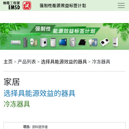
跳
至
主
要
内
容
主页
> 产品列表 >
选择具能源效益的器具
> 冷冻器具
家居
选择具能源效益的器具
冷冻器具
产
资料提供者
品