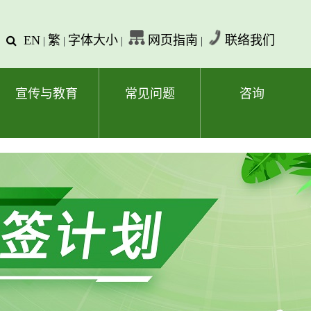
EN
繁
字体大小
网页指南
联络我们
查
|
|
|
|
询
文
字
宣传与教育
常见问题
咨询