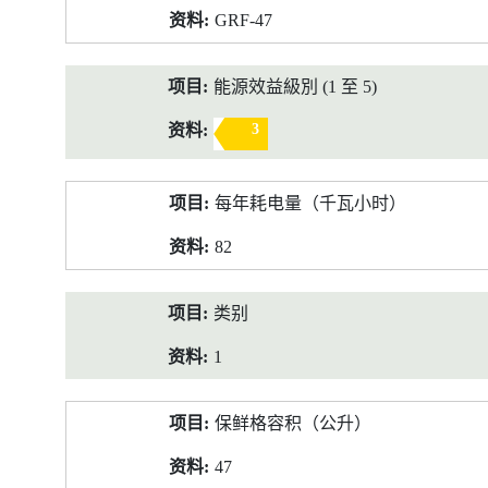
GRF-47
能源效益級別 (1 至 5)
3
每年耗电量（千瓦小时）
82
类别
1
保鲜格容积（公升）
47