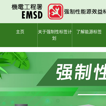
跳
至
主
要
内
容
主页
关于强制性标签计
了解能源标签
划