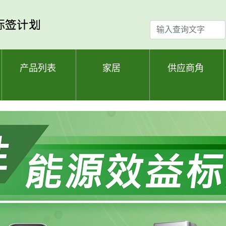
输
入
查
询
产品列表
家居
供应商角
文
字