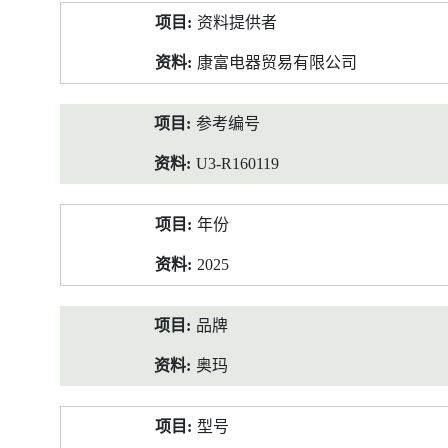
产
资料提供者
品
资
康富电器贸易有限公司
料
参考编号
U3-R160119
年份
2025
品牌
奥玛
型号