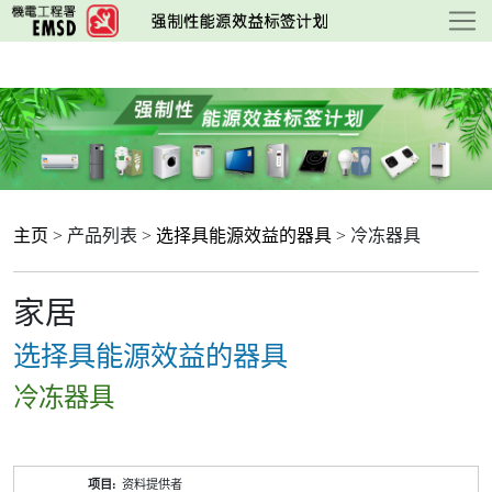
跳
至
主
要
内
容
主页
> 产品列表 >
选择具能源效益的器具
> 冷冻器具
家居
选择具能源效益的器具
冷冻器具
产
资料提供者
品