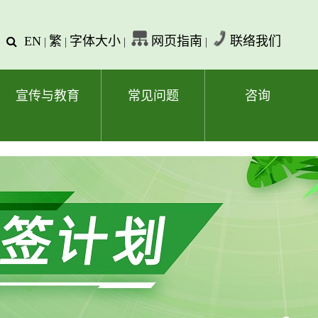
EN
繁
字体大小
网页指南
联络我们
查
|
|
|
|
询
文
字
宣传与教育
常见问题
咨询