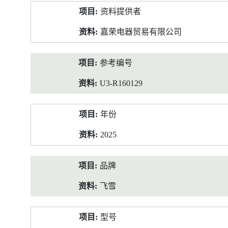
产
资料提供者
品
资
嘉荣电器贸易有限公司
料
参考编号
U3-R160129
年份
2025
品牌
飞雪
型号