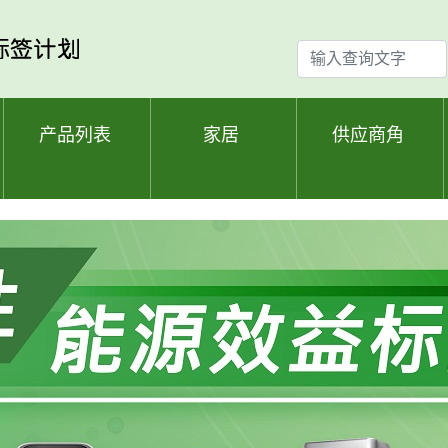
输
入
查
询
产品列表
家居
供应商角
文
字