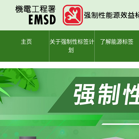
跳
至
主
要
内
容
主页
关于强制性标签计
了解能源标签
划