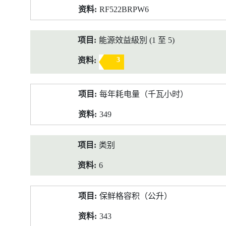
RF522BRPW6
能源效益級別 (1 至 5)
3
每年耗电量（千瓦小时）
349
类别
6
保鲜格容积（公升）
343