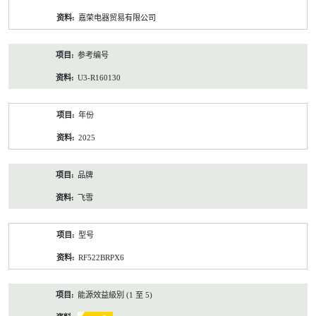
资
嘉荣电器贸易有限公司
料
参考编号
U3-R160130
年份
2025
品牌
飞雪
型号
RF522BRPX6
能源效益級別 (1 至 5)