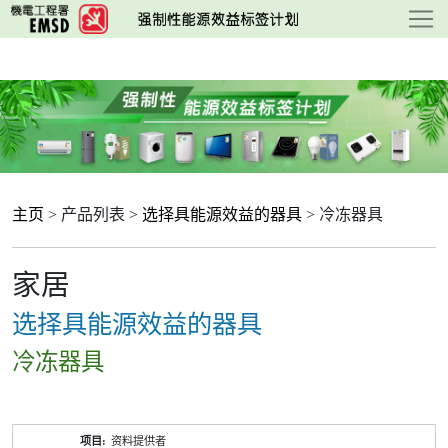
跳
至
主
要
内
容
主页
> 产品列表 >
选择具能源效益的器具
> 冷冻器具
家居
选择具能源效益的器具
冷冻器具
产
资料提供者
品