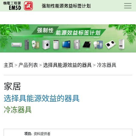
跳
至
主
要
内
容
主页
> 产品列表 >
选择具能源效益的器具
> 冷冻器具
家居
选择具能源效益的器具
冷冻器具
产
资料提供者
品