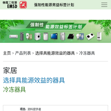
跳
至
主
要
内
容
主页
> 产品列表 >
选择具能源效益的器具
> 冷冻器具
家居
选择具能源效益的器具
冷冻器具
产
资料提供者
品