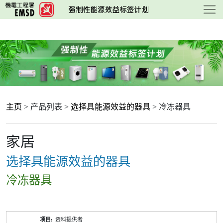
跳
至
主
要
内
容
主页
> 产品列表 >
选择具能源效益的器具
> 冷冻器具
家居
选择具能源效益的器具
冷冻器具
产
资料提供者
品