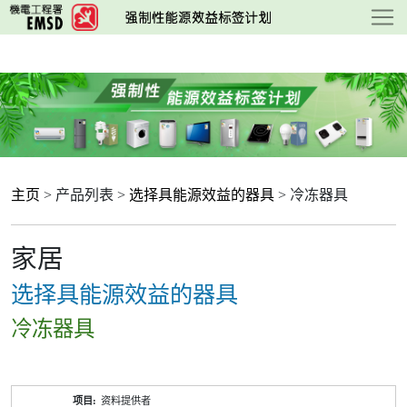
跳
至
主
要
内
容
主页
> 产品列表 >
选择具能源效益的器具
> 冷冻器具
家居
选择具能源效益的器具
冷冻器具
产
资料提供者
品