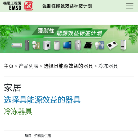
跳
至
主
要
内
容
主页
> 产品列表 >
选择具能源效益的器具
> 冷冻器具
家居
选择具能源效益的器具
冷冻器具
产
资料提供者
品